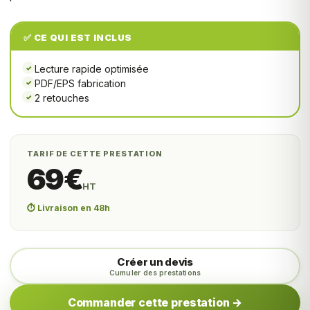
✅ CE QUI EST INCLUS
Lecture rapide optimisée
✓
PDF/EPS fabrication
✓
2 retouches
✓
TARIF DE CETTE PRESTATION
69€
HT
⏱️ Livraison en 48h
Créer un devis
Cumuler des prestations
Commander cette prestation →