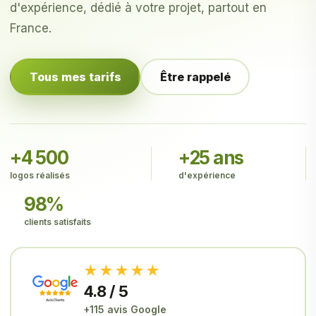
d'expérience, dédié à votre projet, partout en
France.
Tous mes tarifs
Être rappelé
+4 500
+25 ans
logos réalisés
d'expérience
98%
clients satisfaits
★★★★★
4.8 / 5
+115 avis Google