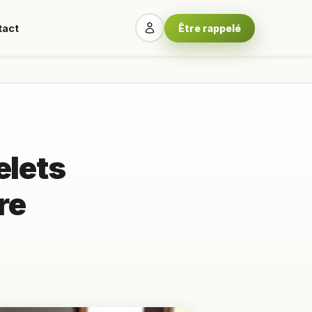
tact
Être rappelé
elets
re