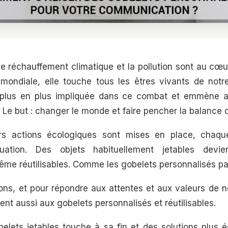
 le réchauffement climatique et la pollution sont au cœ
mondiale, elle touche tous les êtres vivants de notr
 plus en plus impliquée dans ce combat et emmène av
 Le but : changer le monde et faire pencher la balance 
urs actions écologiques sont mises en place, chaque
tuation. Des objets habituellement jetables devie
me réutilisables. Comme les gobelets personnalisés pa
sons, et pour répondre aux attentes et aux valeurs de n
ent aussi aux gobelets personnalisés et réutilisables.
obelets jetables touche à sa fin et des solutions plus