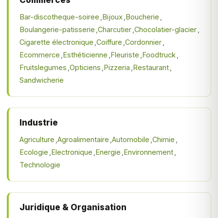
Commerces
Bar-discotheque-soiree
Bijoux
Boucherie
Boulangerie-patisserie
Charcutier
Chocolatier-glacier
Cigarette électronique
Coiffure
Cordonnier
Ecommerce
Esthéticienne
Fleuriste
Foodtruck
Fruitslegumes
Opticiens
Pizzeria
Restaurant
Sandwicherie
Industrie
Agriculture
Agroalimentaire
Automobile
Chimie
Ecologie
Electronique
Energie
Environnement
Technologie
Juridique & Organisation