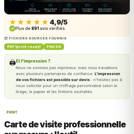
★★★★★
★★★★★
4,9/5
✓
Plus de
891
avis vérifiés
📦 FICHIERS SOURCES FOURNIS
PDF (print-ready)
PNG HD
🖨️
Et l'impression ?
Nous ne sommes pas imprimeur, mais nous travaillons
avec plusieurs partenaires de confiance.
L'impression
de vos fichiers est possible sur devis
: n'hésitez pas à
nous solliciter pour un chiffrage personnalisé selon le
tirage, le papier et les finitions souhaités.
PRINT
Carte de visite professionnelle