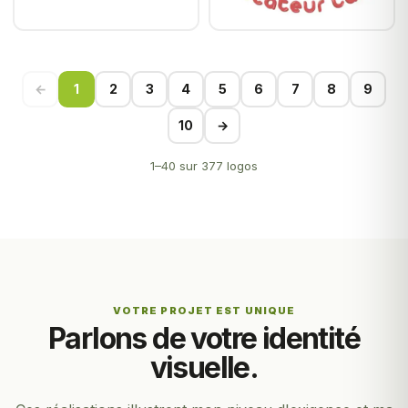
←
1
2
3
4
5
6
7
8
9
10
→
1–40 sur 377 logos
VOTRE PROJET EST UNIQUE
Parlons de votre identité
visuelle.