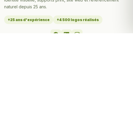
naturel depuis 25 ans.
+25 ans d'expérience
+4 500 logos réalisés
MES SERVICES
Tarifs création de logo
Toutes les prestations
Portfolio - Réalisations
À propos de Stéphane
Contact & devis
Logos par secteur
Logo par activité
Logo par ville