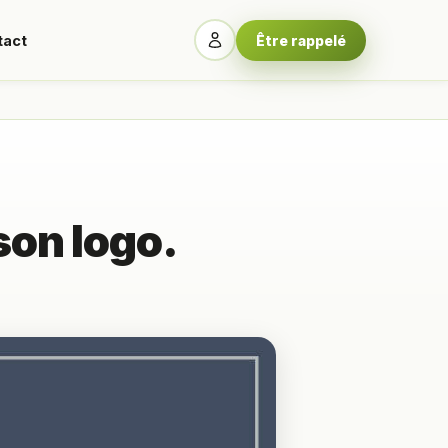
tact
Être rappelé
 son logo.