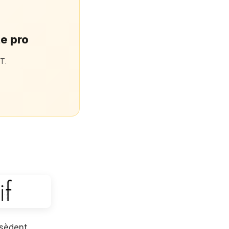
te pro
T.
sèdent