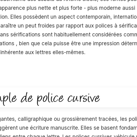
parence plus nette et plus forte - plus moderne aussi 
tion. Elles possèdent un aspect contemporain, internatio
araître un peut froides par rapport aux polices à sérific
s sans sérifications sont habituellement considérées comm
ications , bien que cela puisse être une impression déter
 inhérente aux lettres elles-mêmes.
gantes, calligraphique ou grossièrement tracées, les pol
ggèrent une écriture manuscrite. Elles se basent fonda
liens entre chaque lettre. Les polices cursives véhicule