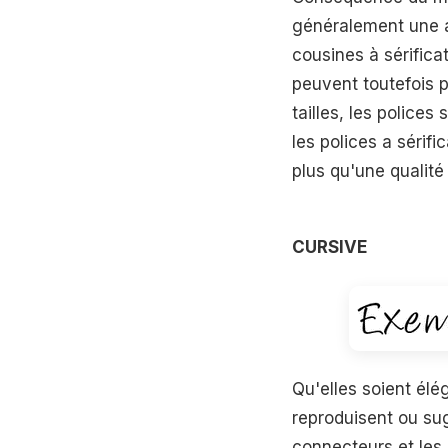
généralement une ap
cousines à sérifica
peuvent toutefois p
tailles, les police
les polices a sérif
plus qu'une qualité
CURSIVE
Qu'elles soient élé
reproduisent ou su
connecteurs et les 