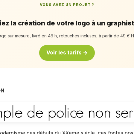
VOUS AVEZ UN PROJET ?
ez la création de votre logo à un graphis
ogo sur mesure, livré en 48 h, retouches incluses, à partir de 49 € H
Voir les tarifs →
ON
dernisme des débuts du XXeme siècle, ces fontes pos