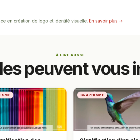
e en création de logo et identité visuelle.
En savoir plus →
À LIRE AUSSI
cles peuvent vous i
ISME
GRAPHISME