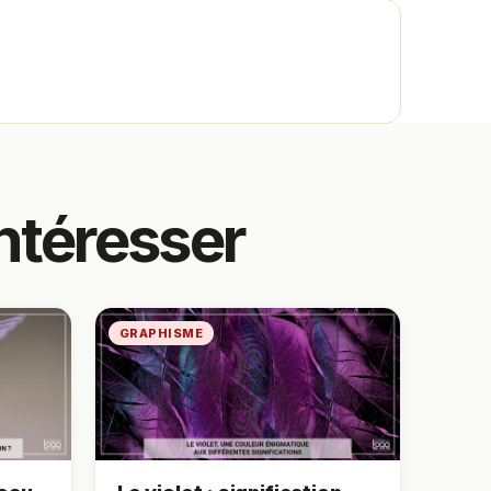
ntéresser
GRAPHISME