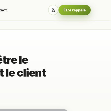
tact
Être rappelé
tre le
 le client