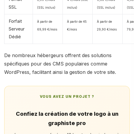
SSL
(SSL inclus)
inclus)
(SSL inclus)
(SSL
Forfait
À partir de
À partir de 45
À partir de
À par
Serveur
69,99 €/mois
€/mois
29,90 €/mois
79,9
Dédié
De nombreux hébergeurs offrent des solutions
spécifiques pour des CMS populaires comme
WordPress, facilitant ainsi la gestion de votre site.
VOUS AVEZ UN PROJET ?
Confiez la création de votre logo à un
graphiste pro