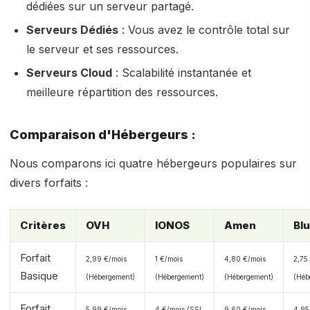
dédiées sur un serveur partagé.
Serveurs Dédiés
: Vous avez le contrôle total sur
le serveur et ses ressources.
Serveurs Cloud
: Scalabilité instantanée et
meilleure répartition des ressources.
Comparaison d'Hébergeurs :
Nous comparons ici quatre hébergeurs populaires sur
divers forfaits :
Critères
OVH
IONOS
Amen
Bl
Forfait
2,99 €/mois
1 €/mois
4,80 €/mois
2,75
Basique
(Hébergement)
(Hébergement)
(Hébergement)
(Héb
Forfait
5,99 €/mois
4 €/mois (SSL
9,60 €/mois
4,95