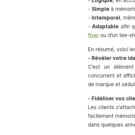
-
Logique
, en acco
-
Simple
à mémoris
-
Intemporel
, même
-
Adaptable
afin q
flyer
ou d’un tee-sh
En résumé, voici le
- Révéler votre ide
C’est un élément 
concurrent et affi
de marque et séduir
- Fidéliser vos cli
Les clients s’attac
facilement mémoris
dans quelques année