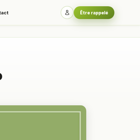
tact
Être rappelé
o