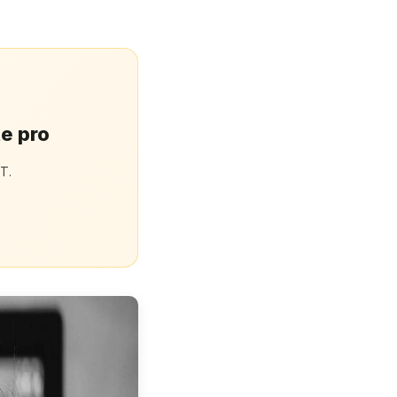
te pro
T.