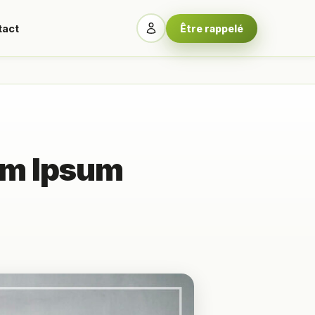
tact
Être rappelé
em Ipsum