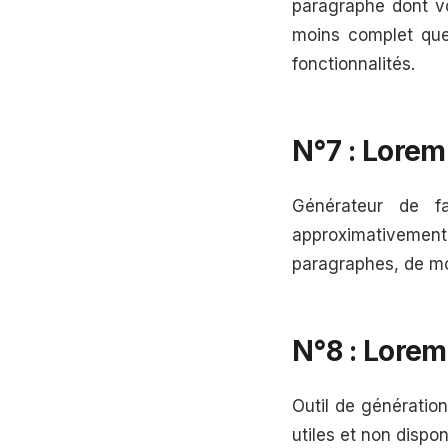
paragraphe dont vo
moins complet que
fonctionnalités.
N°7 : Lore
Générateur de f
approximativeme
paragraphes, de mo
N°8 : Lore
Outil de génération 
utiles et non dispo