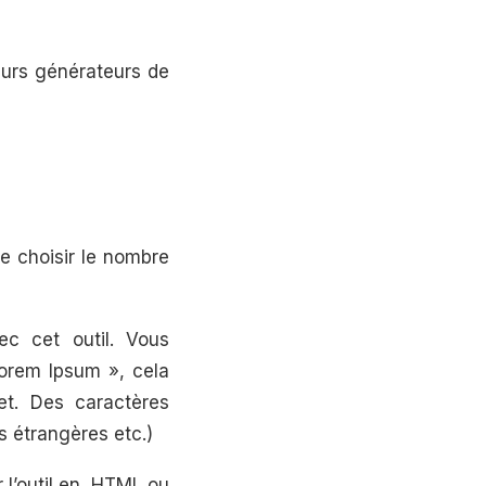
eurs générateurs de
de choisir le nombre
ec cet outil. Vous
Lorem Ipsum », cela
et. Des caractères
s étrangères etc.)
 l’outil en .HTML ou