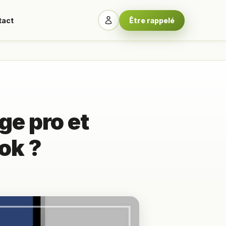
tact
Être rappelé
ge pro et
ok ?