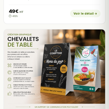
49€
HT
Voir le détail →
⏱️ 48h