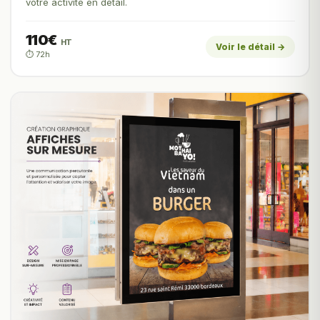
votre activité en détail.
110€
HT
Voir le détail →
⏱️ 72h