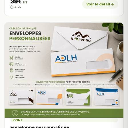
39€
HT
Voir le détail →
⏱️ 48h
PRINT
Enveloppe personnalisée