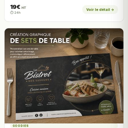
19€
HT
Voir le détail →
⏱️ 24h
GOODIES