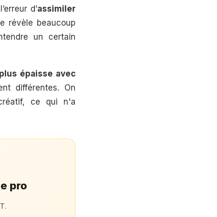
’erreur d’
assimiler
n se révèle beaucoup
ntendre un certain
plus épaisse avec
nt différentes. On
réatif, ce qui n'a
te pro
T.