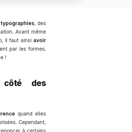
s
typographies
, des
ation. Avant même
 il faut ainsi
avoir
nt par les formes.
e !
 côté des
rrence
quand elles
orisées. Cependant,
 renoncer à certains