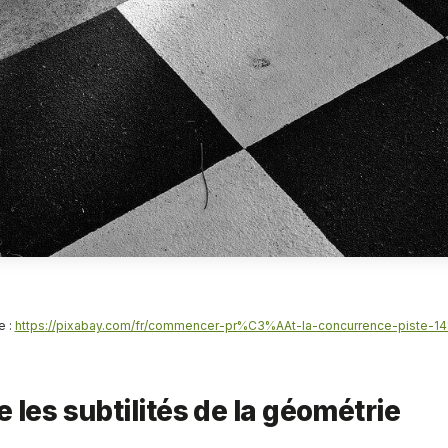
e :
https://pixabay.com/fr/commencer-pr%C3%AAt-la-concurrence-piste-14
les subtilités de la géométrie