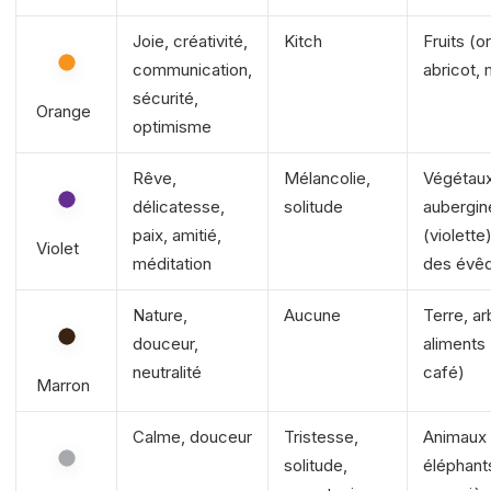
Joie, créativité,
Kitch
Fruits (o
communication,
abricot,
sécurité,
Orange
optimisme
Rêve,
Mélancolie,
Végétaux 
délicatesse,
solitude
aubergine
paix, amitié,
(violette
Violet
méditation
des évê
Nature,
Aucune
Terre, ar
douceur,
aliments
neutralité
café)
Marron
Calme, douceur
Tristesse,
Animaux 
solitude,
éléphant