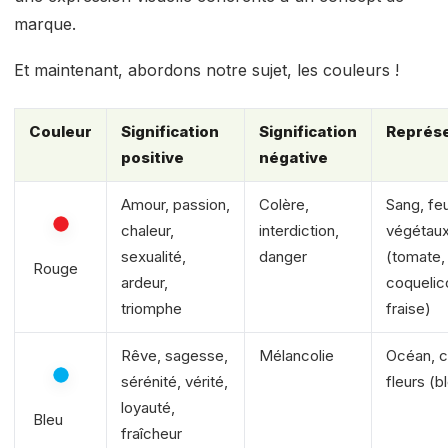
marque.
Et maintenant, abordons notre sujet, les couleurs !
Couleur
Signification
Signification
Représe
positive
négative
Amour, passion,
Colère,
Sang, feu
chaleur,
interdiction,
végétau
sexualité,
danger
(tomate,
Rouge
ardeur,
coquelic
triomphe
fraise)
Rêve, sagesse,
Mélancolie
Océan, ci
sérénité, vérité,
fleurs (b
loyauté,
Bleu
fraîcheur