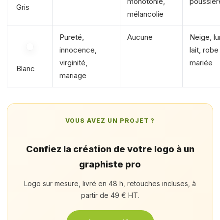
monotonie,
poussièr
Gris
mélancolie
Pureté,
Aucune
Neige, lu
innocence,
lait, rob
virginité,
mariée
Blanc
mariage
VOUS AVEZ UN PROJET ?
Confiez la création de votre logo à un
graphiste pro
Logo sur mesure, livré en 48 h, retouches incluses, à
partir de 49 € HT.