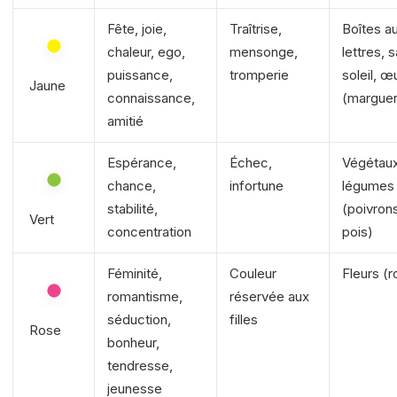
Fête, joie,
Traîtrise,
Boîtes a
chaleur, ego,
mensonge,
lettres, s
puissance,
tromperie
soleil, œ
Jaune
connaissance,
(marguer
amitié
Espérance,
Échec,
Végétaux
chance,
infortune
légumes
stabilité,
(poivrons
Vert
concentration
pois)
Féminité,
Couleur
Fleurs (
romantisme,
réservée aux
séduction,
filles
Rose
bonheur,
tendresse,
jeunesse