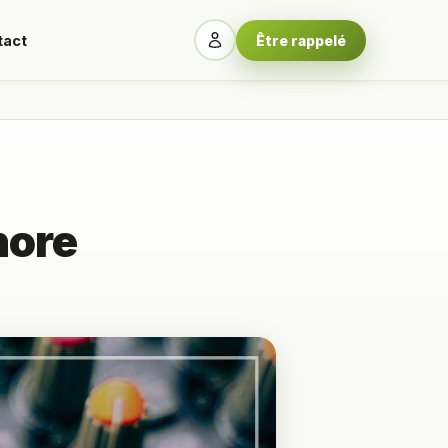
tact
Être rappelé
nore