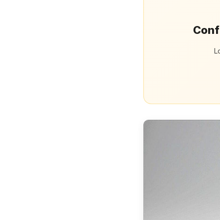
Confi
L