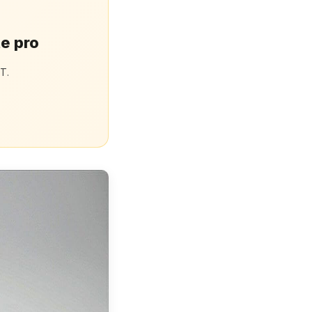
te pro
T.