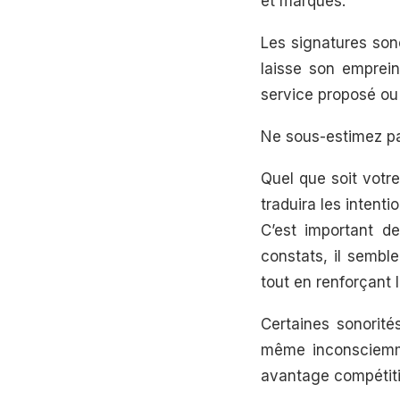
et marques.
Les signatures son
laisse son emprein
service proposé ou
Ne sous-estimez pa
Quel que soit votr
traduira les intenti
C’est important d
constats, il sembl
tout en renforçant l
Certaines sonorité
même inconsciemme
avantage compétiti