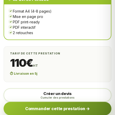
Format A4 (4-8 pages)
✓
Mise en page pro
✓
PDF print-ready
✓
PDF interactif
✓
2 retouches
✓
TARIF DE CETTE PRESTATION
110€
HT
⏱️ Livraison en 5j
Créer un devis
Cumuler des prestations
Commander cette prestation →