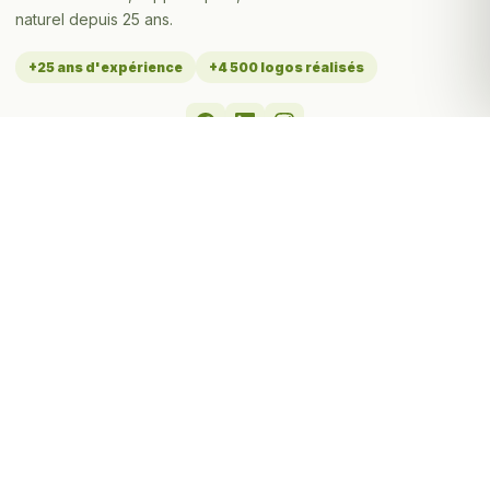
naturel depuis 25 ans.
+25 ans d'expérience
+4 500 logos réalisés
MES SERVICES
Tarifs création de logo
Toutes les prestations
Portfolio - Réalisations
À propos de Stéphane
Contact & devis
Logos par secteur
Logo par activité
Logo par ville