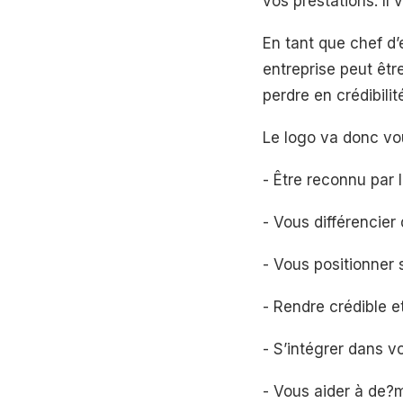
vos prestations. Il
En tant que chef d’e
entreprise peut êt
perdre en crédibilit
Le logo va donc vou
- Être reconnu par l
- Vous différencier
- Vous positionner 
- Rendre crédible e
- S’intégrer dans v
- Vous aider à de?