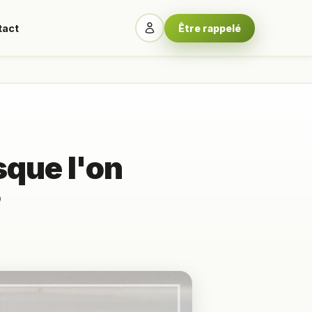
tact
Être rappelé
sque l'on
?