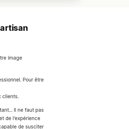
 artisan
otre image
essionnel. Pour être
 clients.
ant... Il ne faut pas
t de l’expérience
 capable de susciter