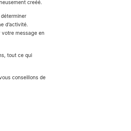
oigneusement creéé.
e déterminer
e d’activité.
er votre message en
s, tout ce qui
 vous conseillons de