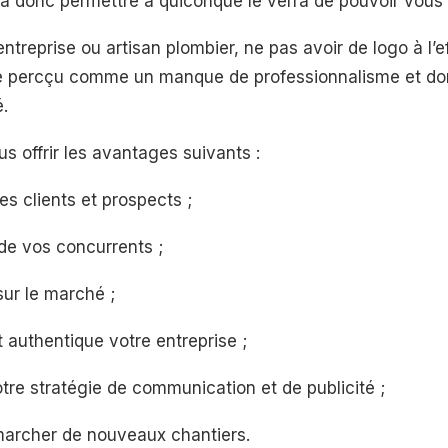
 va donc permettre à quiconque le verra de pouvoir vous i
ntreprise ou artisan plombier, ne pas avoir de logo à l’e
re percçu comme un manque de professionnalisme et do
é.
s offrir les avantages suivants :
es clients et prospects ;
 de vos concurrents ;
sur le marché ;
t authentique votre entreprise ;
otre stratégie de communication et de publicité ;
marcher de nouveaux chantiers.