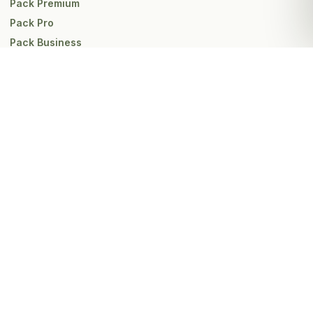
Pack Premium
Pack Pro
Pack Business
Pack All in the Box
Pack Crazy - Site inclus
INFORMATIONS
contact@creation-logo.net
05 35 54 64 96
07 80 91 95 10
Foire aux questions
Mentions légales
C.G.V
Être rappelé gratuitement