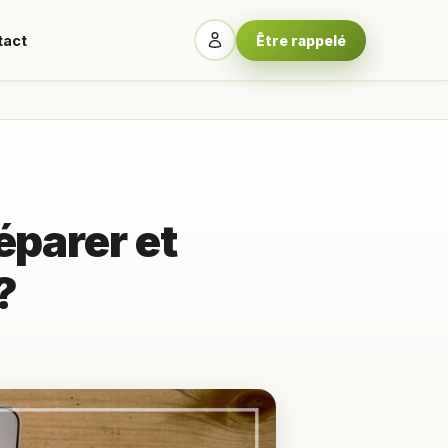
tact
Être rappelé
parer et
?