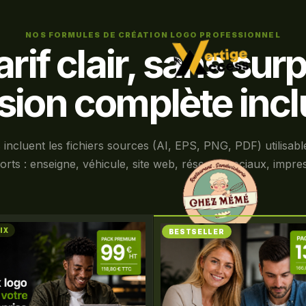
NOS FORMULES DE CRÉATION LOGO PROFESSIONNEL
arif clair, sans surp
sion complète incl
 incluent les fichiers sources (AI, EPS, PNG, PDF) utilisabl
rts : enseigne, véhicule, site web, réseaux sociaux, impre
IX
BESTSELLER