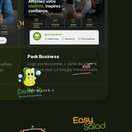
Pack Business
Logo professionnel + carte de visite +
uettes,
signature mail. La trilogie indispensable.
il
Voir le pack →