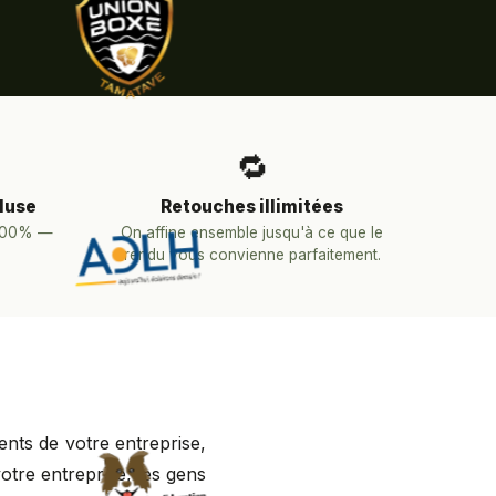
🔁
luse
Retouches illimitées
 100% —
On affine ensemble jusqu'à ce que le
rendu vous convienne parfaitement.
ents de votre entreprise,
votre entreprise, les gens