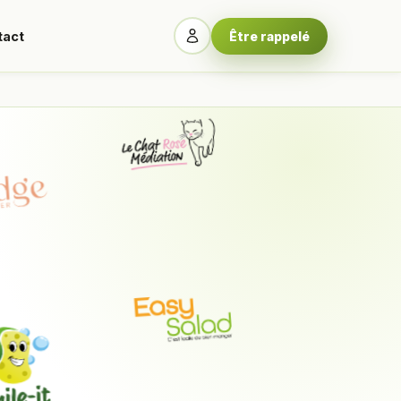
tact
Être rappelé