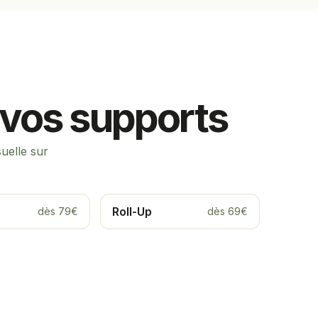
s vos supports
uelle sur
Roll-Up
dès 79€
dès 69€