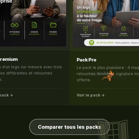
Premium
Pack Pro
n d'un logo sur mesure avec trois
Le pack le plus populaire : 4 maq
es différentes et retouches
retouches illimitées, signature ma
s.
offerte.
 pack →
Voir le pack →
Comparer tous les packs