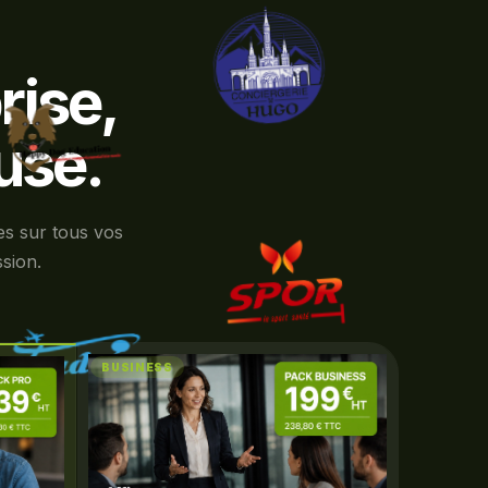
rise,
use.
es sur tous vos
ssion.
BUSINESS