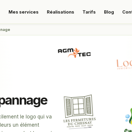
s
Mes services
Réalisations
Tarifs
Blog
Con
nnage
épannage
ilement le logo qui va
illeurs un élément