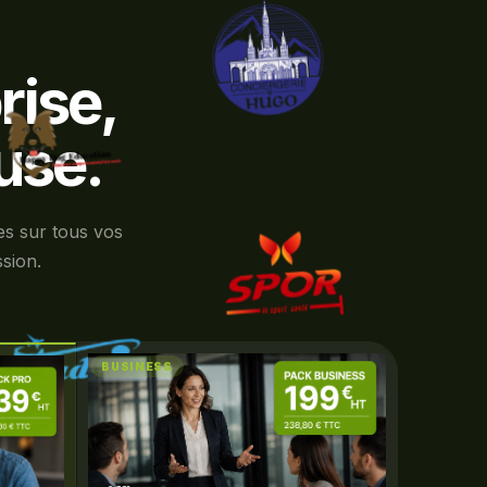
rise,
use.
es sur tous vos
ssion.
BUSINESS