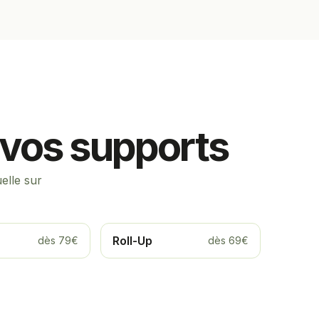
s vos supports
elle sur
Roll-Up
dès 79€
dès 69€