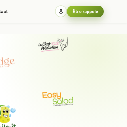
tact
Être rappelé