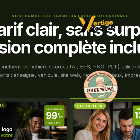
NOS FORMULES DE CRÉATION LOGO PROFESSIONNEL
arif clair, sans surp
sion complète incl
 incluent les fichiers sources (AI, EPS, PNG, PDF) utilisabl
rts : enseigne, véhicule, site web, réseaux sociaux, impre
IX
BESTSELLER