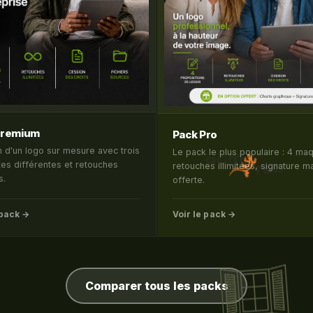
Premium
Pack Pro
n d'un logo sur mesure avec trois
Le pack le plus populaire : 4 maq
es différentes et retouches
retouches illimitées, signature ma
s.
offerte.
 pack →
Voir le pack →
Comparer tous les packs