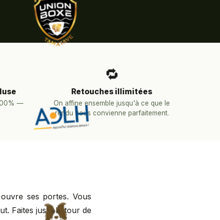
🔁
luse
Retouches illimitées
 100% —
On affine ensemble jusqu'à ce que le
rendu vous convienne parfaitement.
 ouvre ses portes. Vous
. Faites juste le tour de