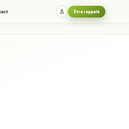
tact
Être rappelé