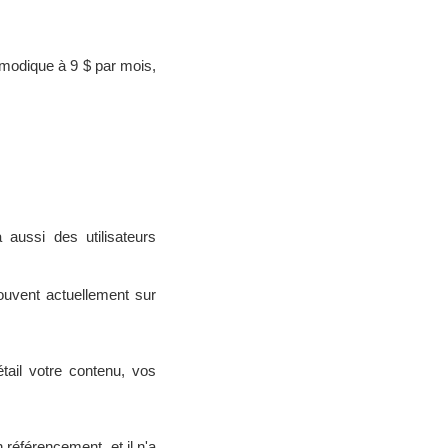
e modique à 9 $ par mois,
ussi des utilisateurs
rouvent actuellement sur
ail votre contenu, vos
 référencement, et il n'a