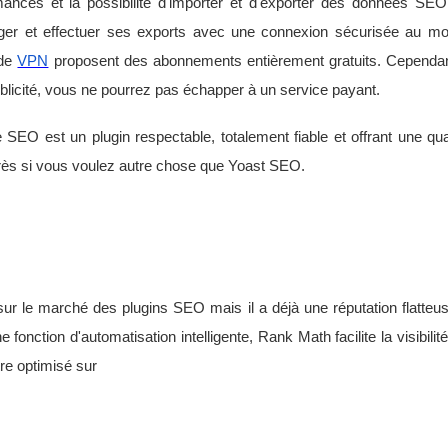
mances et la possibilité d'importer et d'exporter des données SEO.
ger et effectuer ses exports avec une connexion sécurisée au m
 de
VPN
proposent des abonnements entièrement gratuits. Cependan
ublicité, vous ne pourrez pas échapper à un service payant.
 SEO est un plugin respectable, totalement fiable et offrant une qua
rès si vous voulez autre chose que Yoast SEO.
sur le marché des plugins SEO mais il a déjà une réputation flatte
fonction d'automatisation intelligente, Rank Math facilite la visibilit
re optimisé sur