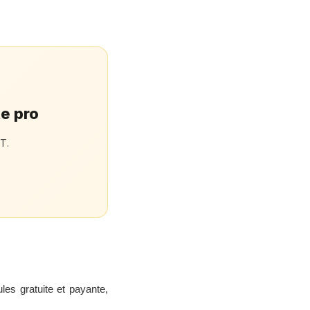
te pro
T.
s gratuite et payante,