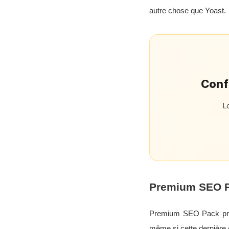
autre chose que Yoast.
Confi
L
Premium SEO 
Premium SEO Pack prop
même si cette dernière 