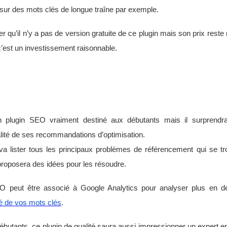
 sur des mots clés de longue traîne par exemple.
er qu’il n’y a pas de version gratuite de ce plugin mais son prix rest
 c’est un investissement raisonnable.
lugin SEO vraiment destiné aux débutants mais il surprendra a
lité de ses recommandations d’optimisation.
l va lister tous les principaux problèmes de référencement qui se t
proposera des idées pour les résoudre.
peut être associé à Google Analytics pour analyser plus en dét
é de vos mots clés
.
 débutants, ce plugin de qualité saura aussi impressionner un expert en