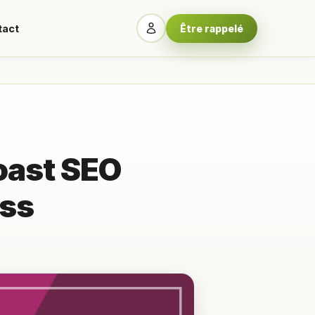
tact
Être rappelé
Yoast SEO
ess