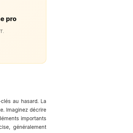
te pro
T.
-clés au hasard. La
te. Imaginez décrire
éléments importants
cise, généralement