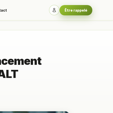
tact
Être rappelé
encement
 ALT