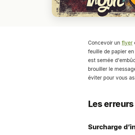
Concevoir un
flyer
feuille de papier e
est semée d'embûch
brouiller le messa
éviter pour vous ass
Les erreurs 
Surcharge d’i