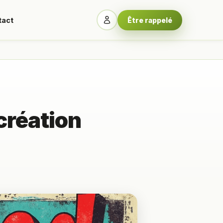
tact
Être rappelé
 création