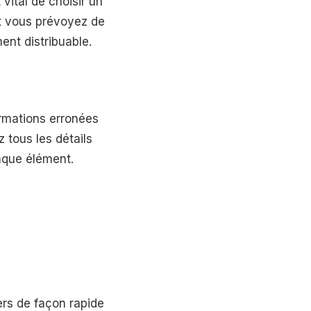
 vital de choisir un
t vous prévoyez de
ment distribuable.
ormations erronées
 tous les détails
haque élément.
ers de façon rapide