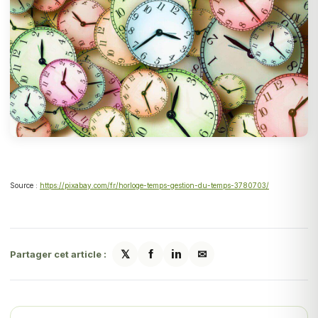
Source :
https://pixabay.com/fr/horloge-temps-gestion-du-temps-3780703/
𝕏
f
in
✉
Partager cet article :